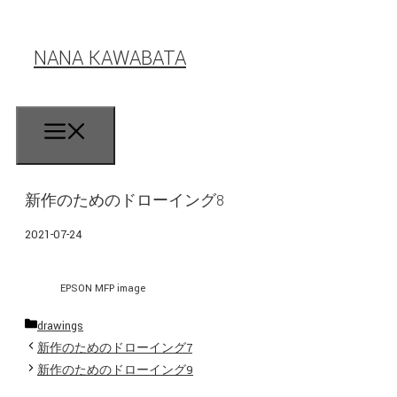
コ
ン
NANA KAWABATA
テ
ン
ツ
へ
Menu
ス
キ
ッ
プ
新作のためのドローイング8
2021-07-24
EPSON MFP image
カ
drawings
テ
新作のためのドローイング7
ゴ
新作のためのドローイング9
リ